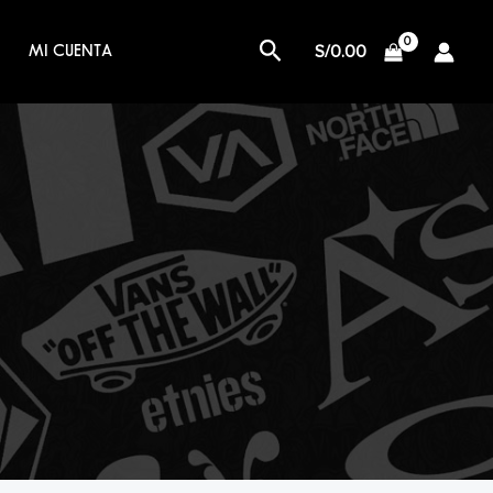
Buscar
S/
0.00
MI CUENTA