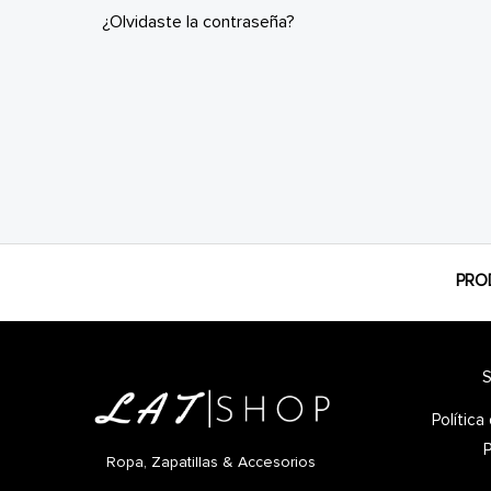
¿Olvidaste la contraseña?
PRO
S
Polític
P
Ropa, Zapatillas & Accesorios