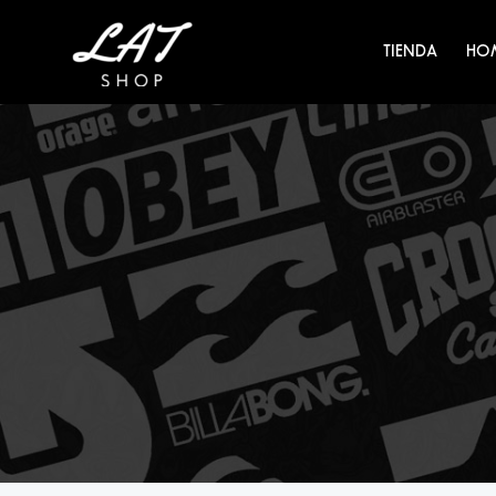
Ir
al
TIENDA
HO
contenido