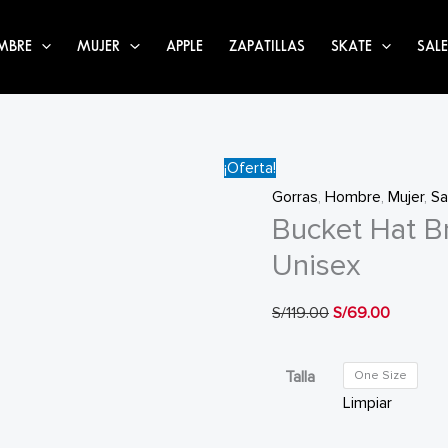
MBRE
MUJER
APPLE
ZAPATILLAS
SKATE
SALE
¡Oferta!
Gorras
,
Hombre
,
Mujer
,
Sa
Bucket Hat 
Unisex
El
El
S/
119.00
S/
69.00
precio
precio
original
actual
Talla
One Size
era:
es:
Limpiar
S/119.00.
S/69.00