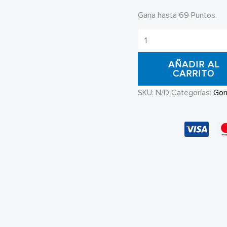
Gana hasta 69 Puntos.
Bucket
Hat
AÑADIR AL
Broken
CARRITO
Promises
SKU:
N/D
Categorías:
Gor
Camo
Unisex
cantidad