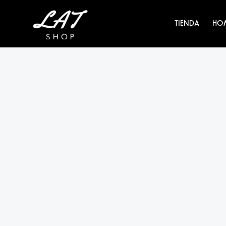
Ir
al
TIENDA
HO
contenido