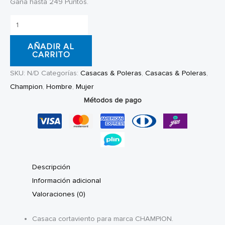
Gana hasta 249 Puntos.
Casaca
Cortaviento
AÑADIR AL
Champion
CARRITO
Stadium
SKU:
N/D
Categorías:
Casacas & Poleras
,
Casacas & Poleras
,
cantidad
Champion
,
Hombre
,
Mujer
Métodos de pago
Descripción
Información adicional
Valoraciones (0)
Casaca cortaviento para marca CHAMPION.