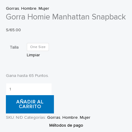
Gorras
,
Hombre
,
Mujer
Gorra Homie Manhattan Snapback
S/
65.00
Talla
One Size
Limpiar
Gana hasta 65 Puntos.
Gorra
Homie
AÑADIR AL
Manhattan
CARRITO
Snapback
SKU:
N/D
Categorías:
Gorras
,
Hombre
,
Mujer
cantidad
Métodos de pago