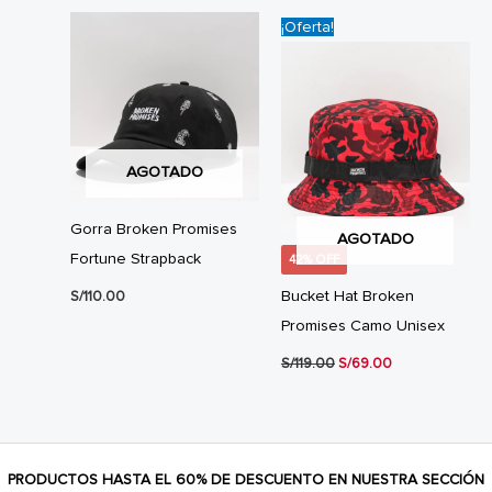
¡Oferta!
AGOTADO
Gorra Broken Promises
AGOTADO
Fortune Strapback
42% OFF
Bucket Hat Broken
S/
110.00
Promises Camo Unisex
El
El
S/
119.00
S/
69.00
precio
precio
original
actual
era:
es:
S/119.00.
S/69.00.
PRODUCTOS HASTA EL 60% DE DESCUENTO EN NUESTRA SECCIÓN