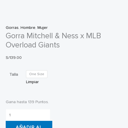
Gorras
,
Hombre
,
Mujer
Gorra Mitchell & Ness x MLB
Overload Giants
S/
139.00
Talla
One Size
Limpiar
Gana hasta 139 Puntos.
Gorra
Mitchell
AÑADIR AL