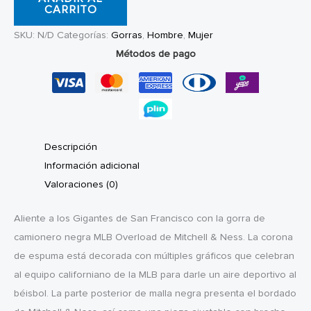
&
CARRITO
Ness
SKU:
N/D
Categorías:
Gorras
,
Hombre
,
Mujer
x
Métodos de pago
MLB
Overload
Giants
cantidad
Descripción
Información adicional
Valoraciones (0)
Aliente a los Gigantes de San Francisco con la gorra de
camionero negra MLB Overload de Mitchell & Ness. La corona
de espuma está decorada con múltiples gráficos que celebran
al equipo californiano de la MLB para darle un aire deportivo al
béisbol. La parte posterior de malla negra presenta el bordado