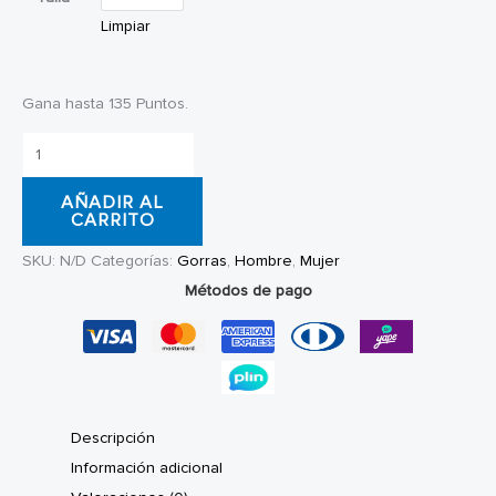
Limpiar
Gana hasta 135 Puntos.
Gorra
Santa
AÑADIR AL
Cruz
CARRITO
Collegiate
SKU:
N/D
Categorías:
Gorras
,
Hombre
,
Mujer
Strapback
Métodos de pago
cantidad
Descripción
Información adicional