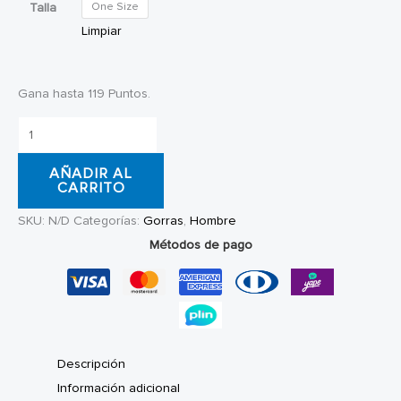
Talla
One Size
Limpiar
Gana hasta 119 Puntos.
Gorra
Snapback
AÑADIR AL
RVCA
CARRITO
Artisanal
SKU:
N/D
Categorías:
Gorras
,
Hombre
cantidad
Métodos de pago
Descripción
Información adicional