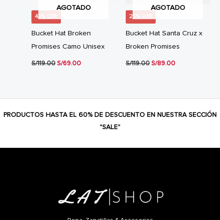
AGOTADO
AGOTADO
42% OFF
25% OFF
Bucket Hat Broken
Bucket Hat Santa Cruz x
Promises Camo Unisex
Broken Promises
El
El
El
El
S/
119.00
S/
69.00
S/
119.00
S/
89.00
precio
precio
precio
precio
original
actual
original
actual
era:
es:
era:
es:
S/119.00.
S/69.00.
S/119.00.
S/89.00.
PRODUCTOS HASTA EL 60% DE DESCUENTO EN NUESTRA SECCIÓN
"SALE"