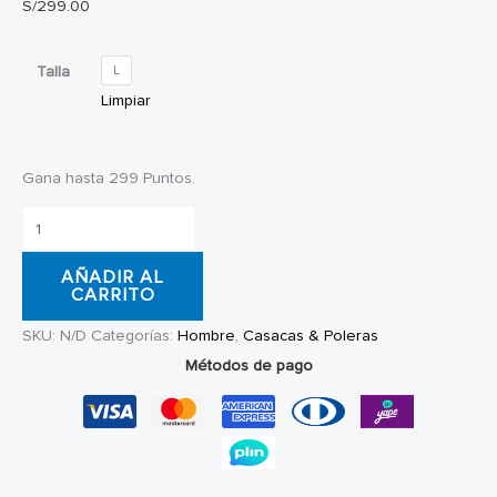
S/
299.00
Talla
L
Limpiar
Gana hasta 299 Puntos.
Jacket
Krooked
AÑADIR AL
Mace
CARRITO
II
SKU:
N/D
Categorías:
Hombre
,
Casacas & Poleras
cantidad
Métodos de pago