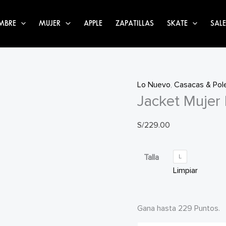
MBRE
MUJER
APPLE
ZAPATILLAS
SKATE
SALE
Lo Nuevo
,
Casacas & Pol
Jacket Mujer 
S/
229.00
Talla
L
Limpiar
Gana hasta 229 Puntos.