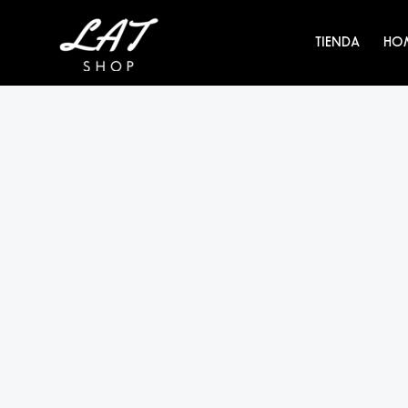
Ir
al
TIENDA
HO
contenido