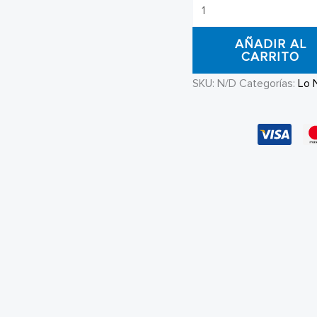
Jacket
Mujer
AÑADIR AL
Ninth
CARRITO
Hall
SKU:
N/D
Categorías:
Lo 
Nyla
Lead
cantidad