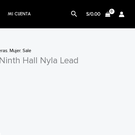
Buscar
S/
0.00
MI CUENTA
eras
,
Mujer
,
Sale
Ninth Hall Nyla Lead