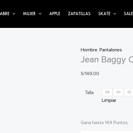
MBRE
MUJER
APPLE
ZAPATILLAS
SKATE
SALE
Hombre
,
Pantalones
Jean Baggy 
S/
149.00
Talla
28
30
32
Limpiar
Gana hasta 149 Puntos.