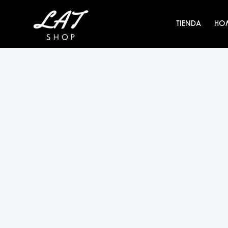
Ir
al
TIENDA
HO
contenido