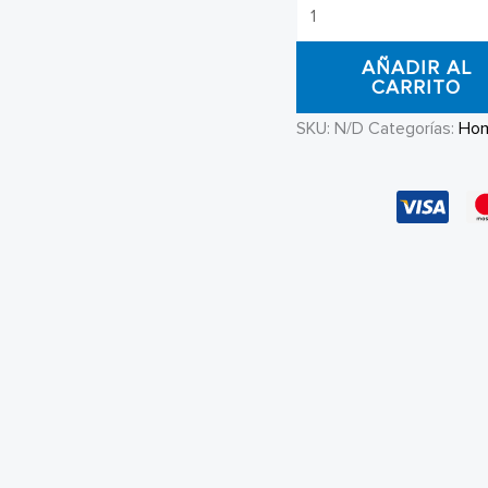
Jean
Baggy
AÑADIR AL
Overtake
CARRITO
Washed
SKU:
N/D
Categorías:
Ho
Brown
cantidad