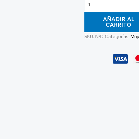
Jean
Mujer
AÑADIR AL
DVK
CARRITO
Regular
SKU:
N/D
Categorías:
Muj
Mid
Rise
cantidad