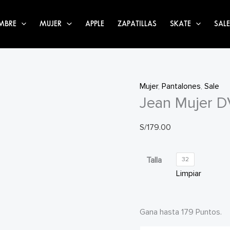
MBRE
MUJER
APPLE
ZAPATILLAS
SKATE
SALE
Mujer
,
Pantalones
,
Sale
Jean Mujer D
S/
179.00
Talla
32
Limpiar
Gana hasta 179 Puntos.