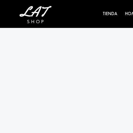
Ir
al
TIENDA
HO
contenido