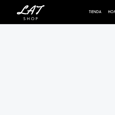
Ir
al
TIENDA
HO
contenido