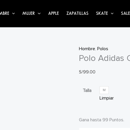
MBRE
MUJER
APPLE
ZAPATILLAS
SKATE
SALE
Hombre
,
Polos
Polo Adidas O
S/
99.00
Talla
M
Limpiar
Gana hasta 99 Puntos.