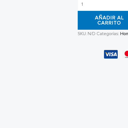
Polo
Adidas
AÑADIR AL
Originals
CARRITO
Classics
SKU:
N/D
Categorías:
Ho
cantidad