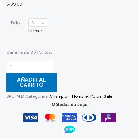
S/
99.00
Talla
M
L
Limpiar
Gana hasta 99 Puntos.
Polo
Champion
AÑADIR AL
Classic
CARRITO
Graphic
SKU:
N/D
Categorías:
Champion
,
Hombre
,
Polos
,
Sale
Tee
Métodos de pago
cantidad