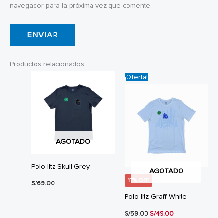
navegador para la próxima vez que comente.
Productos relacionados
¡Oferta!
AGOTADO
Polo Iltz Skull Grey
AGOTADO
17% OFF
S/
69.00
Polo Iltz Graff White
El
El
S/
59.00
S/
49.00