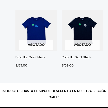
precio
precio
original
actual
era:
es:
S/59.00.
S/49.00.
AGOTADO
AGOTADO
Polo Iltz Graff Navy
Polo Iltz Skull Black
S/
59.00
S/
59.00
PRODUCTOS HASTA EL 60% DE DESCUENTO EN NUESTRA SECCIÓN
"SALE"