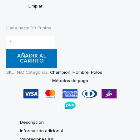
Limpiar
Gana hasta 99 Puntos.
Polo
Champion
AÑADIR AL
Classic
CARRITO
White
SKU:
N/D
Categorías:
Champion
,
Hombre
,
Polos
cantidad
Métodos de pago
Descripción
Información adicional
Valoraciones (0)