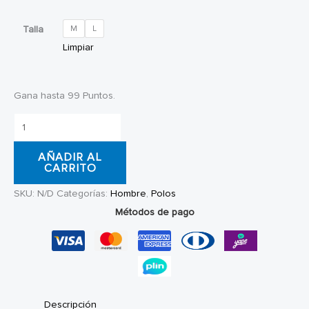
Talla
M
L
Limpiar
Gana hasta 99 Puntos.
Polo
DC
AÑADIR AL
Shoes
CARRITO
Classic
SKU:
N/D
Categorías:
Hombre
,
Polos
Logo
Métodos de pago
cantidad
Descripción