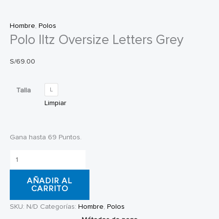
Hombre
,
Polos
Polo Iltz Oversize Letters Grey
S/
69.00
Talla
L
Limpiar
Gana hasta 69 Puntos.
Polo
Iltz
AÑADIR AL
Oversize
CARRITO
Letters
SKU:
N/D
Categorías:
Hombre
,
Polos
Grey