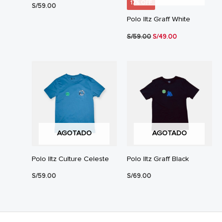
17% OFF
S/
59.00
Polo Iltz Graff White
El
El
S/
59.00
S/
49.00
precio
precio
original
actual
era:
es:
S/59.00.
S/49.00.
AGOTADO
AGOTADO
Polo Iltz Culture Celeste
Polo Iltz Graff Black
S/
59.00
S/
69.00