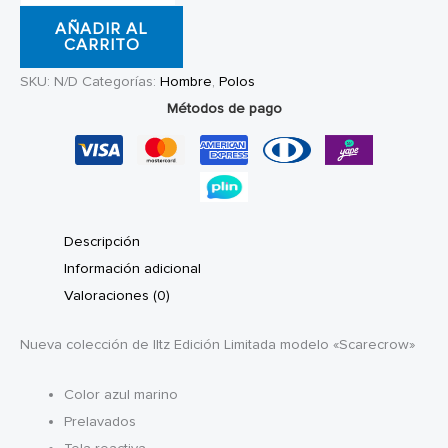
Iltz
AÑADIR AL
Scarecrow
CARRITO
Navy
SKU:
N/D
Categorías:
Hombre
,
Polos
cantidad
Métodos de pago
Descripción
Información adicional
Valoraciones (0)
Nueva colección de Iltz Edición Limitada modelo «Scarecrow»
Color azul marino
Prelavados