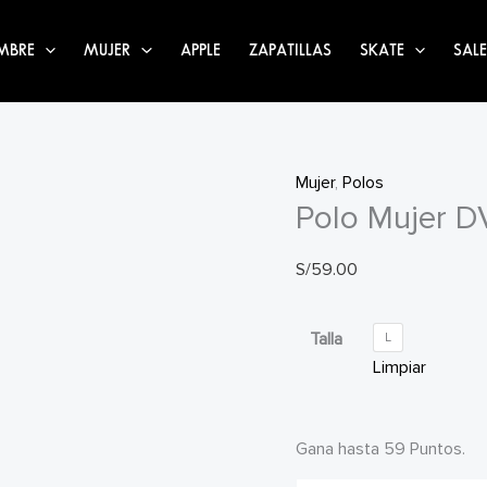
MBRE
MUJER
APPLE
ZAPATILLAS
SKATE
SALE
Mujer
,
Polos
Polo Mujer D
S/
59.00
Talla
L
Limpiar
Gana hasta 59 Puntos.