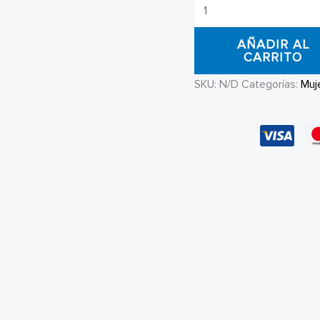
Polo
Mujer
AÑADIR AL
DVK
CARRITO
Baby
SKU:
N/D
Categorías:
Muj
Tee
Lima
cantidad