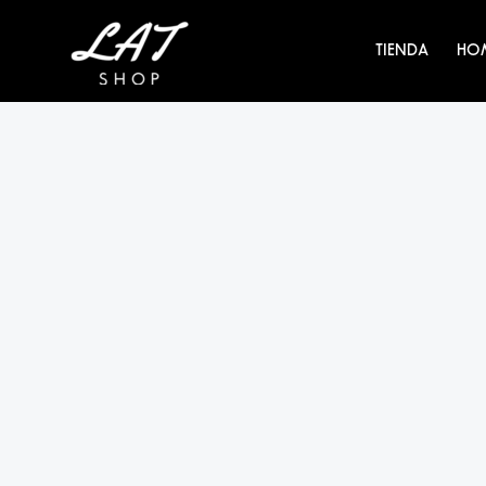
Ir
al
TIENDA
HO
contenido