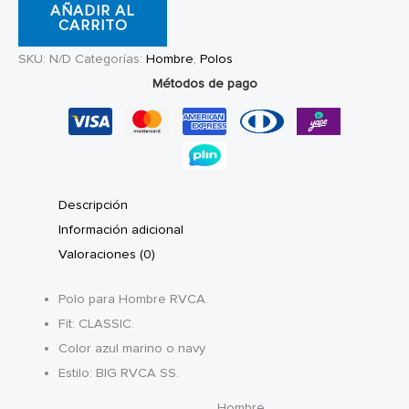
AÑADIR AL
Classic
CARRITO
Logo
SKU:
N/D
Categorías:
Hombre
,
Polos
Navy
Métodos de pago
cantidad
Descripción
Información adicional
Valoraciones (0)
Polo para Hombre RVCA.
Fit: CLASSIC.
Color azul marino o navy
Estilo: BIG RVCA SS.
Hombre