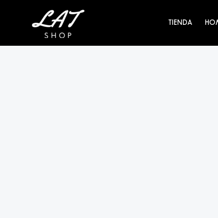
Ir
al
TIENDA
HO
contenido