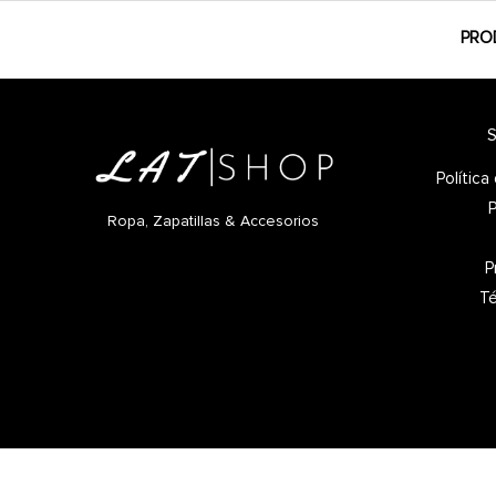
PRO
S
Polític
P
Ropa, Zapatillas & Accesorios
P
Té