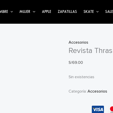
MBRE
MUJER
APPLE
ZAPATILLAS
SKATE
SALE
Accesorios
Revista Thra
S/
69.00
Sin existencias
Categoría:
Accesorios