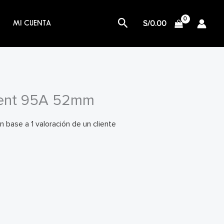
Buscar
S/
0.00
MI CUENTA
ent 95A 52mm
n base a
1
valoración de un cliente