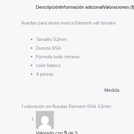
Descripción
Información adicional
Valoraciones (1
Ruedas para skate marca Element «all terrain».
Tamaño 52mm
Dureza 95A
Fórmula todo terreno
color blanco
4 piezas
Medida
1 valoración en
Ruedas Element 95A 52mm
Valorado con
5
de 5