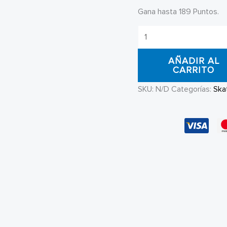
Gana hasta 189 Puntos.
Ruedas
Element
AÑADIR AL
95A
CARRITO
52mm
SKU:
N/D
Categorías:
Ska
cantidad