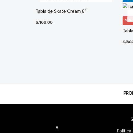
Tabla de Skate Cream 8″
10%
S/
169.00
Tabl
S/
30
PRO
S
R
Polític