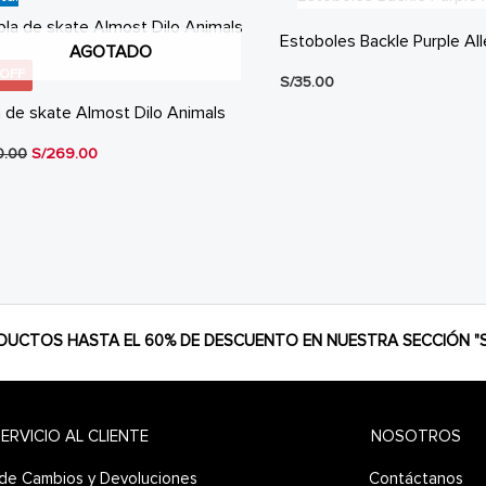
Estoboles Backle Purple All
AGOTADO
 OFF
S/
35.00
a de skate Almost Dilo Animals
El
El
0.00
S/
269.00
precio
precio
original
actual
era:
es:
S/300.00.
S/269.00.
DUCTOS HASTA EL 60% DE DESCUENTO EN NUESTRA SECCIÓN "S
ERVICIO AL CLIENTE
NOSOTROS
a de Cambios y Devoluciones
Contáctanos