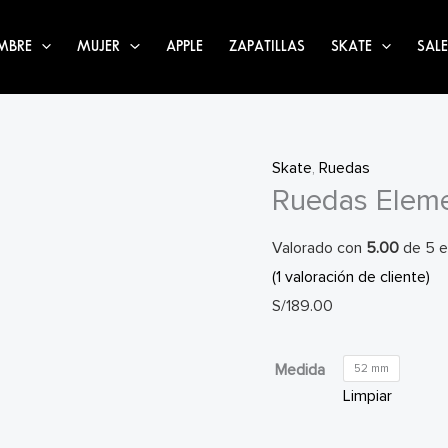
MBRE
MUJER
APPLE
ZAPATILLAS
SKATE
SALE
Skate
,
Ruedas
Ruedas Elem
Valorado con
5.00
de 5 e
(
1
valoración de cliente)
S/
189.00
Medida
52 mm
Limpiar