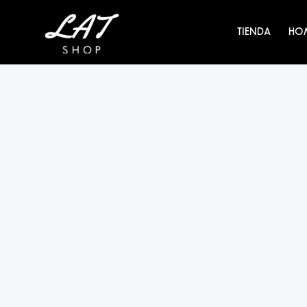
Ir
al
TIENDA
HO
contenido