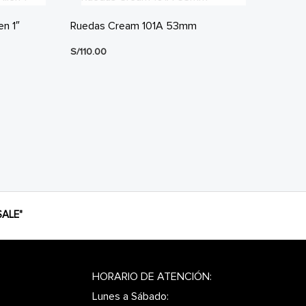
en 1″
Ruedas Cream 101A 53mm
S/
110.00
ALE"
HORARIO DE ATENCIÓN:
Lunes a Sábado: