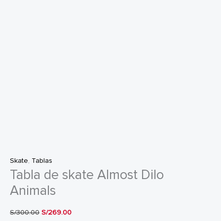
Skate
,
Tablas
Tabla de skate Almost Dilo
Animals
El
El
S/
300.00
S/
269.00