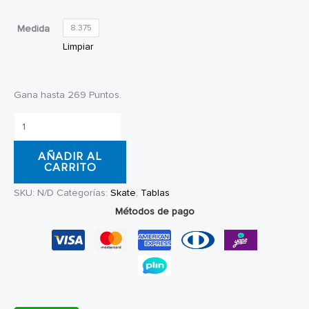
precio
precio
original
actual
Medida
8.375
era:
es:
Limpiar
S/300.00.
S/269.00.
Gana hasta 269 Puntos.
Tabla
de
AÑADIR AL
skate
CARRITO
Almost
SKU:
N/D
Categorías:
Skate
,
Tablas
Dilo
Métodos de pago
Animals
cantidad