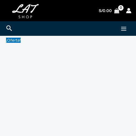
Ir
S/
0.00
al
contenido
Buscar
¡Oferta!