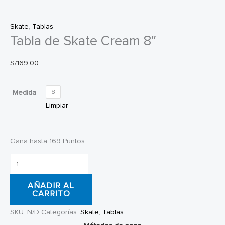
Skate
,
Tablas
Tabla de Skate Cream 8″
S/
169.00
Medida
8
Limpiar
Gana hasta 169 Puntos.
Tabla
de
AÑADIR AL
Skate
CARRITO
Cream
SKU:
N/D
Categorías:
Skate
,
Tablas
8"