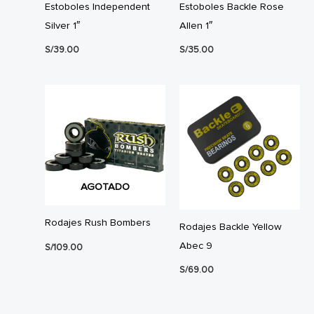
Estoboles Independent
Estoboles Backle Rose
Silver 1″
Allen 1″
S/
39.00
S/
35.00
AGOTADO
Rodajes Rush Bombers
Rodajes Backle Yellow
Abec 9
S/
109.00
S/
69.00