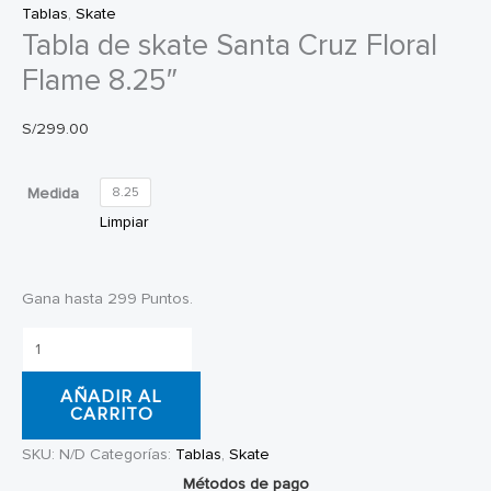
Tablas
,
Skate
Tabla de skate Santa Cruz Floral
Flame 8.25″
S/
299.00
Medida
8.25
Limpiar
Gana hasta 299 Puntos.
Tabla
de
AÑADIR AL
skate
CARRITO
Santa
SKU:
N/D
Categorías:
Tablas
,
Skate
Cruz
Métodos de pago
Floral