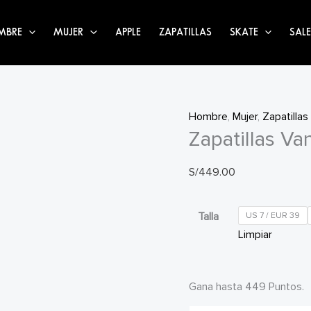
MBRE
MUJER
APPLE
ZAPATILLAS
SKATE
SALE
Hombre
,
Mujer
,
Zapatillas
Zapatillas Va
S/
449.00
Talla
US 7 / EUR 39
Limpiar
Gana hasta 449 Puntos.