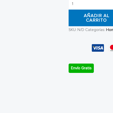
Zapatillas
Vans
AÑADIR AL
Old
CARRITO
SKool
SKU:
N/D
Categorías:
Ho
Tie-
Dye
Terry
cantidad
Envío Gratis