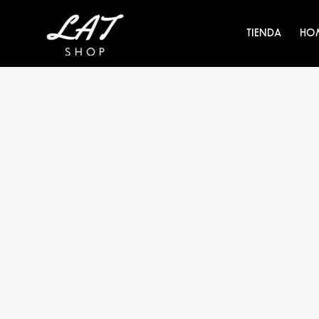
Ir
al
TIENDA
HO
contenido