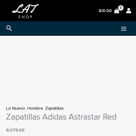
Ir
S/
0.00
al
contenido
Buscar
Lo Nuevo
,
Hombre
,
Zapatillas
Zapatillas Adidas Astrastar Red
S/
279.00