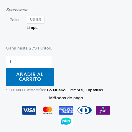
Sportswear
Talla
US 8.5
Limpiar
Gana hasta 279 Puntos.
Zapatillas
Adidas
AÑADIR AL
Astrastar
CARRITO
Red
SKU:
N/D
Categorías:
Lo Nuevo
,
Hombre
,
Zapatillas
cantidad
Métodos de pago