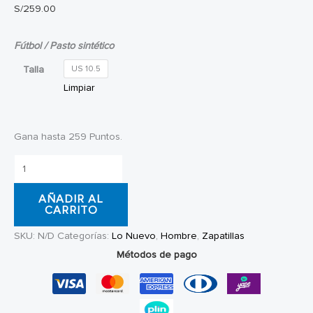
S/
259.00
Fútbol / Pasto sintético
Talla
US 10.5
Limpiar
Gana hasta 259 Puntos.
Zapatillas
Adidas
AÑADIR AL
Chimpunes
CARRITO
F50
SKU:
N/D
Categorías:
Lo Nuevo
,
Hombre
,
Zapatillas
Lemon
Métodos de pago
cantidad