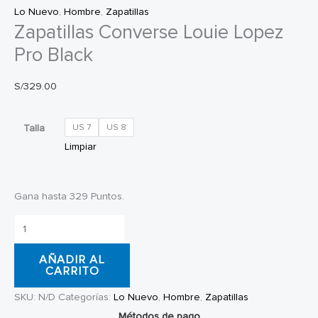
Lo Nuevo
,
Hombre
,
Zapatillas
Zapatillas Converse Louie Lopez
Pro Black
S/
329.00
Talla
US 7
US 8
Limpiar
Gana hasta 329 Puntos.
Zapatillas
Converse
AÑADIR AL
Louie
CARRITO
Lopez
SKU:
N/D
Categorías:
Lo Nuevo
,
Hombre
,
Zapatillas
Pro
Métodos de pago