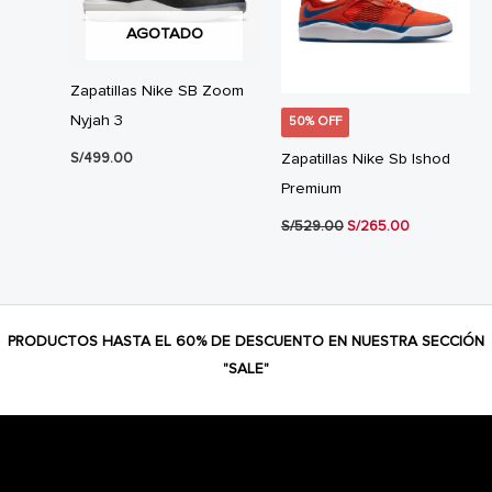
AGOTADO
Zapatillas Nike SB Zoom
Nyjah 3
50% OFF
Zapatillas Nike Sb Ishod
S/
499.00
Premium
El
El
S/
529.00
S/
265.00
precio
precio
original
actual
era:
es:
S/529.00.
S/265.00.
PRODUCTOS HASTA EL 60% DE DESCUENTO EN NUESTRA SECCIÓN
"SALE"