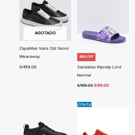
AGOTADO
Zapatillas Vans Old Skool
Wearaway
48% OFF
Sandalias Ripndip Lord
S/
459.00
Nermal
El
El
S/
189.00
S/
99.00
precio
precio
original
actual
era:
es:
S/189.00.
S/99.00.
¡Oferta!