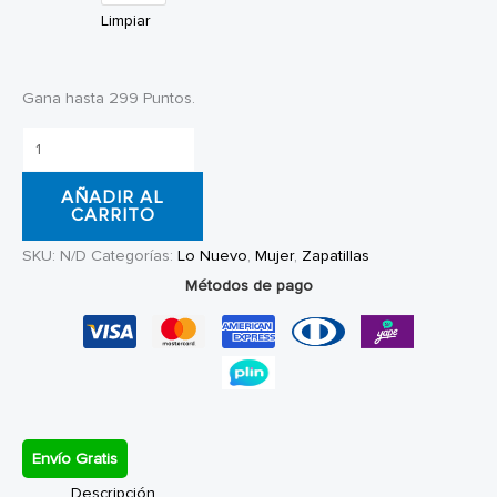
Limpiar
Gana hasta 299 Puntos.
Zapatillas
Mujer
AÑADIR AL
Converse
CARRITO
Chuck
SKU:
N/D
Categorías:
Lo Nuevo
,
Mujer
,
Zapatillas
Taylor
Métodos de pago
All
Star
Lift
Platform
cantidad
Envío Gratis
Descripción