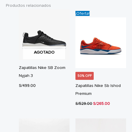
Productos relacionados
¡Oferta!
AGOTADO
Zapatillas Nike SB Zoom
Nyjah 3
50% OFF
Zapatillas Nike Sb Ishod
S/
499.00
Premium
El
El
S/
529.00
S/
265.00
precio
precio
original
actual
era:
es:
S/529.00.
S/265.00.