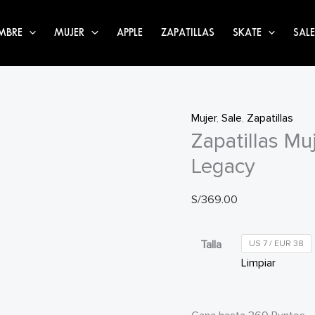
MBRE
MUJER
APPLE
ZAPATILLAS
SKATE
SALE
Mujer
,
Sale
,
Zapatillas
Zapatillas M
Legacy
S/
369.00
Talla
US 7 / EUR 38
Limpiar