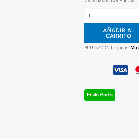
Gana hasta 369 Puntos.
Zapatillas
Mujer
AÑADIR AL
DC
CARRITO
Shoes
SKU:
N/D
Categorías:
Muj
Heritage
Legacy
cantidad
Envío Gratis