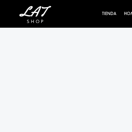
Ir
al
TIENDA
HO
contenido