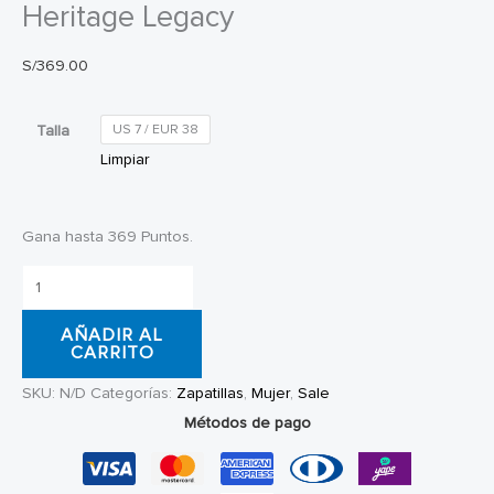
Heritage Legacy
S/
369.00
Talla
US 7 / EUR 38
Limpiar
Gana hasta 369 Puntos.
Zapatillas
Mujer
AÑADIR AL
DC
CARRITO
Shoes
SKU:
N/D
Categorías:
Zapatillas
,
Mujer
,
Sale
Heritage
Métodos de pago
Legacy
cantidad