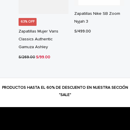
Zapatillas Nike SB Zoom
Nyjah 3
63% OFF
Zapatillas Mujer Vans
S/
499.00
Classics Authentic
Gamuza Ashley
El
El
S/
269.00
S/
99.00
precio
precio
original
actual
era:
es:
S/269.00.
S/99.00.
PRODUCTOS HASTA EL 60% DE DESCUENTO EN NUESTRA SECCIÓN
"SALE"