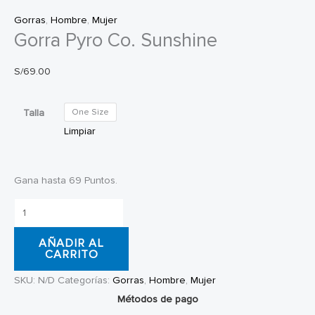
Gorras
,
Hombre
,
Mujer
Gorra Pyro Co. Sunshine
S/
69.00
Talla
One Size
Limpiar
Gana hasta 69 Puntos.
Gorra
Pyro
AÑADIR AL
Co.
CARRITO
Sunshine
SKU:
N/D
Categorías:
Gorras
,
Hombre
,
Mujer
cantidad
Métodos de pago