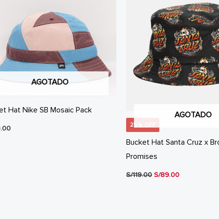
AGOTADO
et Hat Nike SB Mosaic Pack
AGOTADO
25% OFF
.00
Bucket Hat Santa Cruz x B
Promises
El
El
S/
119.00
S/
89.00
precio
precio
original
actual
era:
es:
S/119.00.
S/89.00.