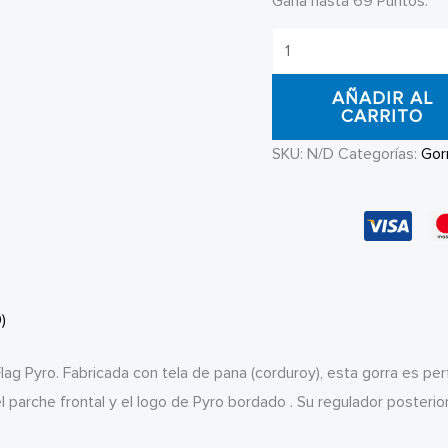
Gana hasta 69 Puntos.
Gorra
Snapback
AÑADIR AL
Pyro
CARRITO
Corduroy
SKU:
N/D
Categorías:
Gor
Circle
Flag
cantidad
)
Flag Pyro. Fabricada con tela de pana (corduroy), esta gorra es pe
l parche frontal y el logo de Pyro bordado . Su regulador posterior