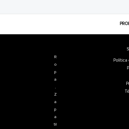
PRO
S
R
Polític
o
P
p
a
P
,
Té
Z
a
p
a
til