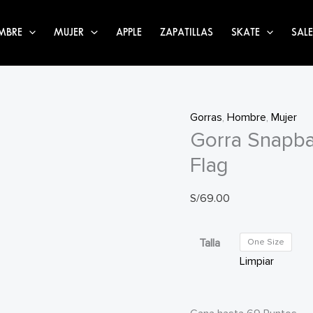
MBRE
MUJER
APPLE
ZAPATILLAS
SKATE
SALE
Gorras
,
Hombre
,
Mujer
Gorra Snapba
Flag
S/
69.00
Talla
One Size
Limpiar