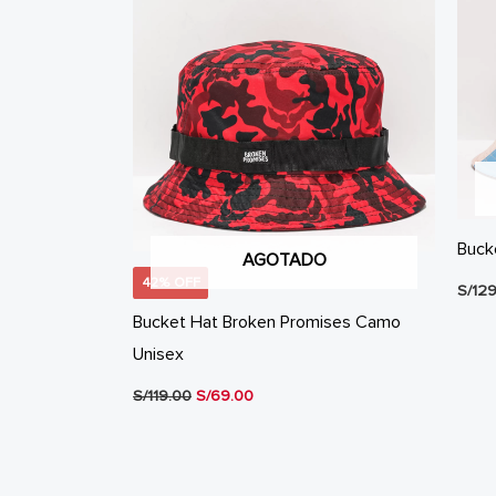
Buck
AGOTADO
42% OFF
S/
129
Bucket Hat Broken Promises Camo
Unisex
El
El
S/
119.00
S/
69.00
precio
precio
original
actual
era:
es:
S/119.00.
S/69.00.