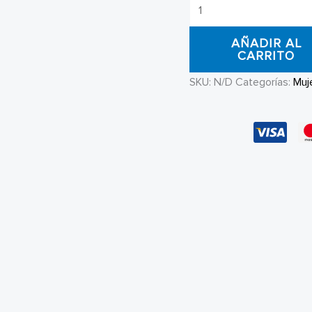
Jean
de
AÑADIR AL
Mujer
CARRITO
DVK
SKU:
N/D
Categorías:
Muj
Recto
Abby
cantidad