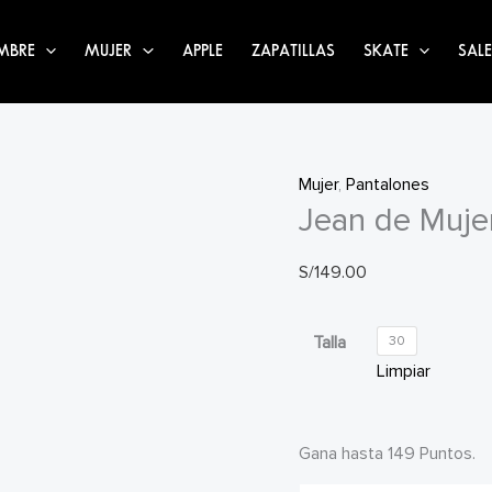
MBRE
MUJER
APPLE
ZAPATILLAS
SKATE
SALE
Mujer
,
Pantalones
Jean de Muje
S/
149.00
Talla
30
Limpiar
Gana hasta 149 Puntos.