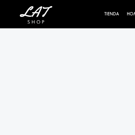
Ir
al
TIENDA
HO
contenido