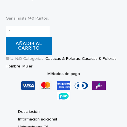
Gana hasta 149 Puntos.
Polera
Iltz
AÑADIR AL
Chrome
CARRITO
Grey
SKU:
N/D
Categorías:
Casacas & Poleras
,
Casacas & Poleras
,
cantidad
Hombre
,
Mujer
Métodos de pago
Descripción
Información adicional
Valoraciones (0)