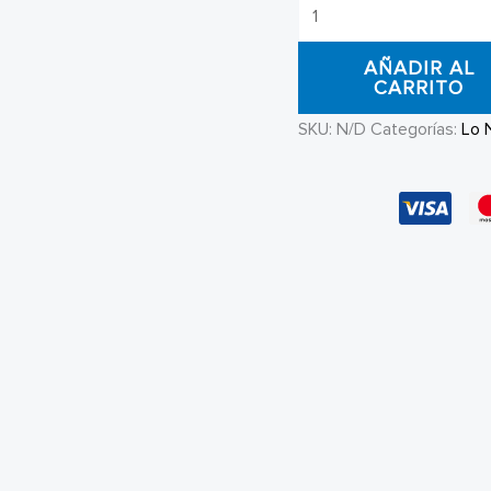
Polo
Dunkelvolk
AÑADIR AL
Vintage
CARRITO
Logo
SKU:
N/D
Categorías:
Lo 
cantidad