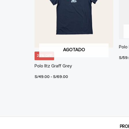
Polo 
AGOTADO
29% OFF
S/
59
Polo Iltz Graff Grey
Rango
S/
49.00
-
S/
69.00
de
precios:
desde
S/49.00
hasta
S/69.00
PRO