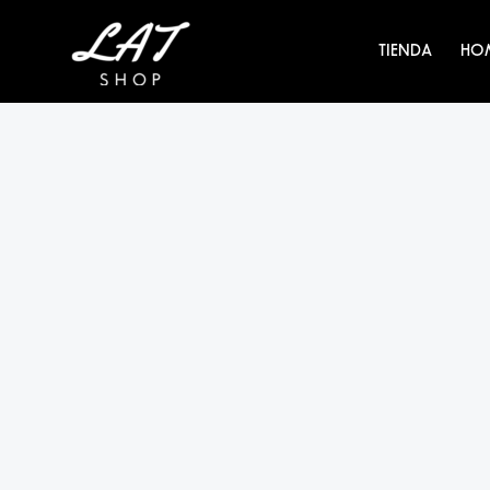
Ir
al
TIENDA
HO
contenido