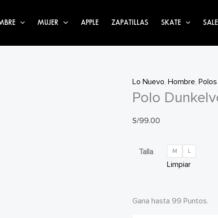
MBRE
MUJER
APPLE
ZAPATILLAS
SKATE
SALE
Lo Nuevo
,
Hombre
,
Polos
Polo Dunkelv
S/
99.00
Talla
M
L
Limpiar
Gana hasta 99 Puntos.