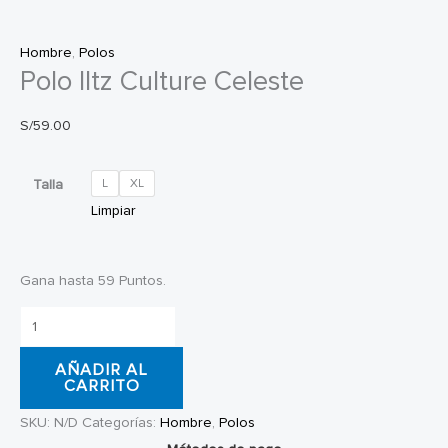
Hombre
,
Polos
Polo Iltz Culture Celeste
S/
59.00
Talla
L
XL
Limpiar
Gana hasta 59 Puntos.
Polo
Iltz
AÑADIR AL
Culture
CARRITO
Celeste
SKU:
N/D
Categorías:
Hombre
,
Polos
cantidad