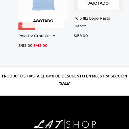
AGOTADO
Polo Iltz Logo Rasta
AGOTADO
Blanco
17% OFF
Polo Iltz Graff White
S/
59.00
El
El
S/
59.00
S/
49.00
precio
precio
original
actual
era:
es:
S/59.00.
S/49.00.
PRODUCTOS HASTA EL 60% DE DESCUENTO EN NUESTRA SECCIÓN
"SALE"