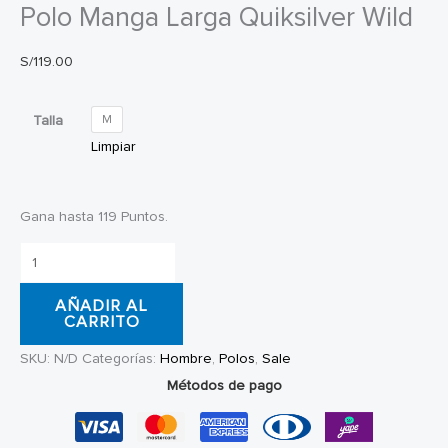
Polo Manga Larga Quiksilver Wild
S/
119.00
Talla
M
Limpiar
Gana hasta 119 Puntos.
Polo
Manga
AÑADIR AL
Larga
CARRITO
Quiksilver
SKU:
N/D
Categorías:
Hombre
,
Polos
,
Sale
Wild
Métodos de pago
cantidad