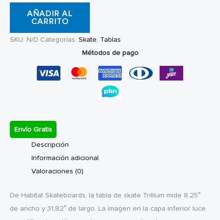
de
AÑADIR AL
Skate
CARRITO
Habitat
SKU:
N/D
Categorías:
Skate
,
Tablas
Trillium
Métodos de pago
8.25"
cantidad
Envío Gratis
Descripción
Información adicional
Valoraciones (0)
De Habitat Skateboards, la tabla de skate Trillium mide 8,25″
de ancho y 31,82″ de largo. La imagen en la capa inferior luce